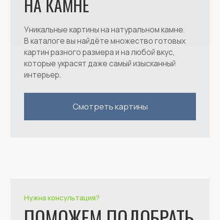
FAQ
info@istones.ru
Доставка и оплата
+7 499 499 02 69
Адрес нашего шоурума:
ЦДиИ "Экспострой", павильон 2, блок 3А,
ряд 4, стенд 188, Нахимовский пр-кт 24,
Москва
ООО "АЙСТОУНС"
ОГРН: 1197746619256
ИНН / КПП: 7724490271 / 772401001
Вся представленная на данном сайте
информация носит исключительно
информационный характер и не является
публичной офертой, определяемой
положениями ст. 437 ГК РФ.