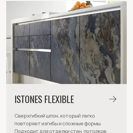
Наше новое направление
ЖИВОЕ ИСКУССТВО
НА КАМНЕ
Уникальные картины на натуральном камне.
В каталоге вы найдёте множество готовых
картин разного размера и на любой вкус,
которые украсят даже самый изысканный
интерьер.
Смотреть картины
Нужна консультация?
ПОМОЖЕМ ПОДОБРАТЬ
ИДЕАЛЬНОЕ РЕШЕНИЕ