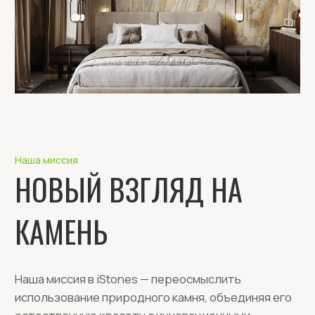
Наша миссия
НОВЫЙ ВЗГЛЯД НА
КАМЕНЬ
Наша миссия в iStones — переосмыслить
использование природного камня, объединяя его
естественную красоту с инновационными
технологиями. Мы стремимся развивать
индустрию каменного шпона, предлагая
экологичные, универсальные и
высококачественные решения, которые
вдохновляют архитекторов, дизайнеров и
производителей по всему миру.
Ориентируясь на устойчивое развитие и
удовлетворение потребностей клиентов, мы
выстраиваем долгосрочные партнёрские
отношения, основанные на доверии, качестве и
надёжности. Современные производственные
мощности и опытная команда iStones гарантируют