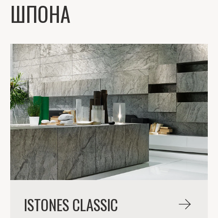
ISTONES TRANSLUCENT
Полупрозрачный шпон, создающий
впечатляющие световые эффекты.
Идеален для акцентных стен, барных
стоек, ресепшен и декоративных
элементов, которые раскрывают свою
красоту при подсветке. Превращает
обычное пространство в атмосферное и
запоминающееся.