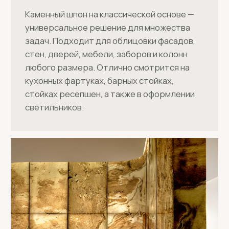
ISTONES FLEXIBLE
Сверхгибкий шпон, который легко
повторяет изгибы и сложные формы.
Подходит для отделки стен, потолков,
мебели и других поверхностей, где
традиционные жёсткие материалы
использовать сложно. Лёгкий вес и
минимальная толщина позволяют
воплощать смелые дизайнерские идеи без
лишних ограничений.