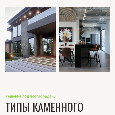
ISTONES CLASSIC
Каменный шпон на классической основе —
универсальное решение для множества
задач. Подходит для облицовки фасадов,
стен, дверей, мебели, заборов и колонн
любого размера. Отлично смотрится на
кухонных фартуках, барных стойках,
стойках ресепшен, а также в оформлении
светильников.