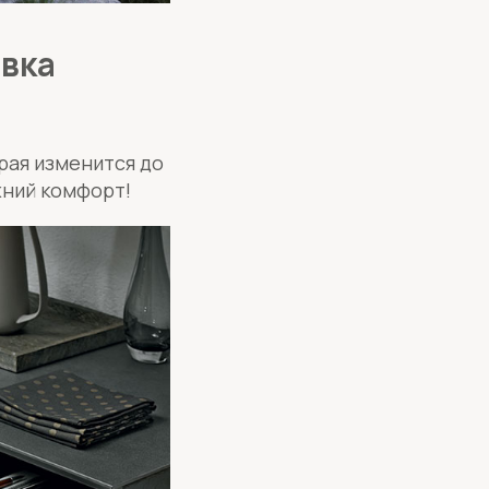
овка
рая изменится до
жний комфорт!