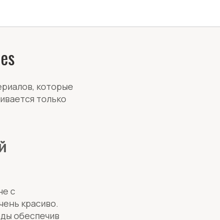
es
ериалов, которые
чивается только
й
не с
чень красиво.
оды обеспечив