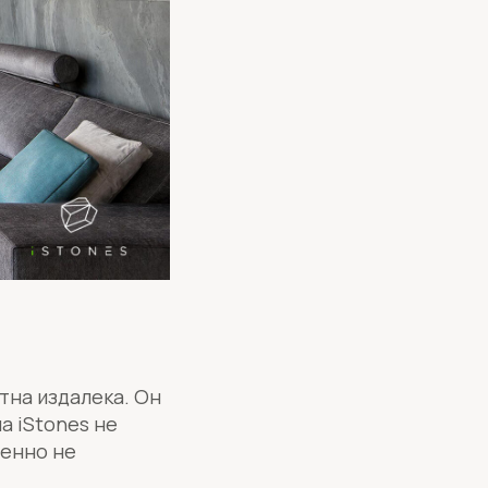
тна издалека. Он
а iStones не
шенно не