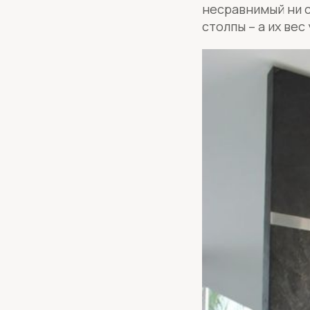
несравнимый ни с
столпы – а их ве