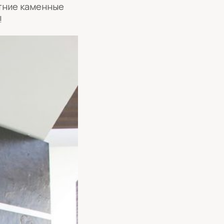
етние каменные
!