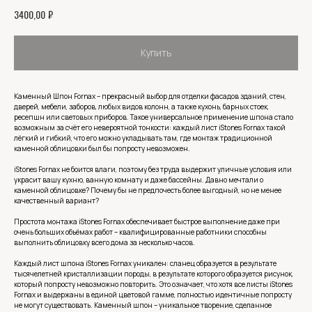
₽
3400,00
Купить
Каменный Шпон Fornax – прекрасный выбор для отделки фасадов зданий, стен,
дверей, мебели, заборов, любых видов колонн, а также кухонь, барных стоек,
ресепшн или световых приборов. Такое универсальное применение шпона стало
возможным за счёт его невероятной тонкости: каждый лист iStones Fornax такой
лёгкий и гибкий, что его можно укладывать там, где монтаж традиционной
каменной облицовки был бы попросту невозможен.
iStones Fornax не боится влаги, поэтому без труда выдержит уличные условия или
украсит вашу кухню, ванную комнату и даже бассейны. Давно мечтали о
каменной облицовке? Почему бы не предпочесть более выгодный, но не менее
качественный вариант?
Простота монтажа iStones Fornax обеспечивает быстрое выполнение даже при
очень больших объёмах работ – квалифицированные работники способны
выполнить облицовку всего дома за несколько часов.
Каждый лист шпона iStones Fornax уникален: сланец образуется в результате
тысячелетней кристаллизации породы, в результате которого образуется рисунок,
который попросту невозможно повторить. Это означает, что хотя все листы iStones
Fornax и выдержаны в единой цветовой гамме, полностью идентичные попросту
не могут существовать. Каменный шпон – уникальное творение, сделанное